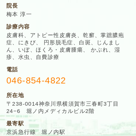
院長
梅本 淳一
診療内容
皮膚科、アトピー性皮膚炎、乾癬、掌蹠膿疱
症、にきび、 円形脱毛症、白斑、じんまし
ん、いぼ、ほくろ・皮膚腫瘍、 かぶれ、湿
疹、水虫、自費診療
電話
046-854-4822
所在地
〒238-0014神奈川県横須賀市三春町3丁目
24−6 堀ノ内メディカルビル2階
最寄駅
京浜急行線 堀ノ内駅