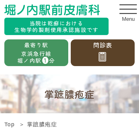
Menu
当院は乾癬における
生物学的製剤使用承認施設です
問診表
最寄り駅
京浜急行線

1
堀ノ内駅
分
掌蹠膿疱症
Top
掌蹠膿疱症