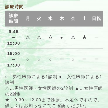
診療時間
診療
月
火
水
木
金
土
日祝
時間
9:45
～
△
△
△
●
△
★
ー
12:00
15:00
～
○
○
○
ー
○
ー
ー
17:30
○…男性医師による1診制 ●…女性医師による1
診制
△…男性医師・女性医師の2診制 ▲…女性医師
の2診制
★…9:30～12:00まで診療。不定休ですので、
詳しくはお知らせにてご確認ください。